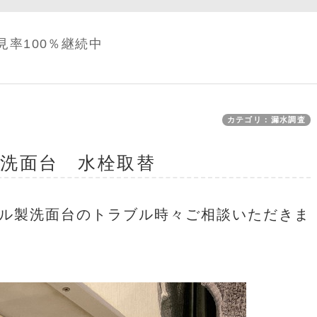
見率100％継続中
カテゴリ：漏水調査
洗面台 水栓取替
ル製洗面台のトラブル時々ご相談いただきま
。